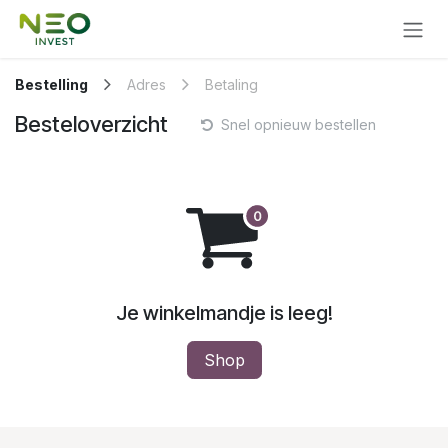
Overslaan naar inhoud
Bestelling
Adres
Betaling
Besteloverzicht
Snel opnieuw bestellen
Je winkelmandje is leeg!
Shop